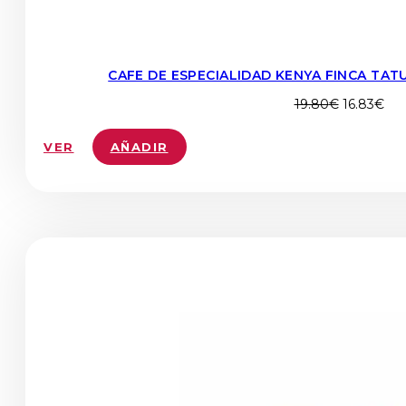
CAFE DE ESPECIALIDAD KENYA FINCA TAT
El
El
19.80
€
16.83
€
precio
pre
original
act
VER
AÑADIR
era:
es:
19.80€.
16.