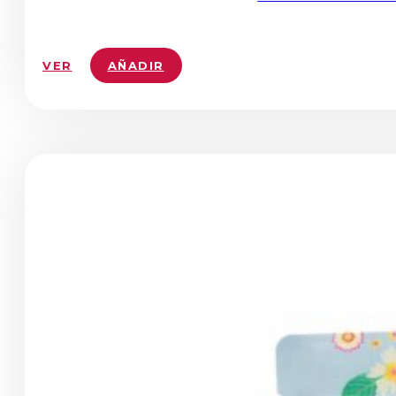
VER
AÑADIR