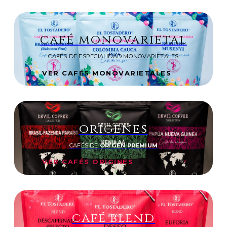
café monovarietal
CAFÉS DE ESPECIALIDAD MONOVARIETALES
VER CAFÉS MONOVARIETALES
orígenes
CAFÉS DE
ORIGEN PREMIUM
VER CAFÉS ORIGINES
café blend