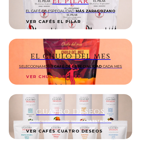
el pilar
EL CAFÉ DE ESPECIALIDAD
MÁS ZARAGOZANO
VER CAFÉS EL PILAR
el chulo del mes
SELECCIONAMOS
1 CAFÉ DE ESPECIALIDAD
CADA MES
VER CHULO DEL MES
cuatro deseos
CAFÉ DE ESPECIALIDAD PARA
CADA ESTACIÓN
VER CAFÉS CUATRO DESEOS