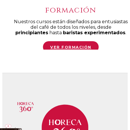
formación
Nuestros cursos están diseñados para entusiastas
del café de todos los niveles, desde
principiantes
hasta
baristas experimentados
.
VER FORMACIÓN
+
+
+
+
+
+
+
+
+
UIPAMIENTO
EGUIMIENTO
ORMACIÓN
PROYECTO
CONTROL
ANÁLISIS
BLEND
I+D+I
SAT