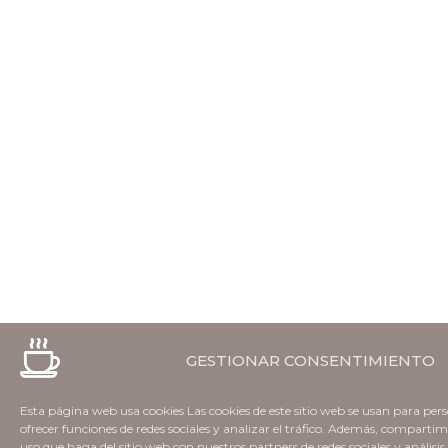
GESTIONAR CONSENTIMIENTO
Esta página web usa cookies Las cookies de este sitio web se usan para pers
ofrecer funciones de redes sociales y analizar el tráfico. Además, comparti
uso que haga del sitio web con nuestros partners de redes sociales y anális