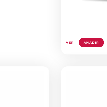
VER
AÑADIR