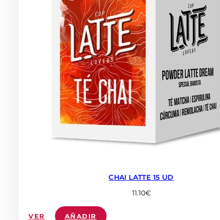
CHAI LATTE 15 UD
11.10
€
VER
AÑADIR