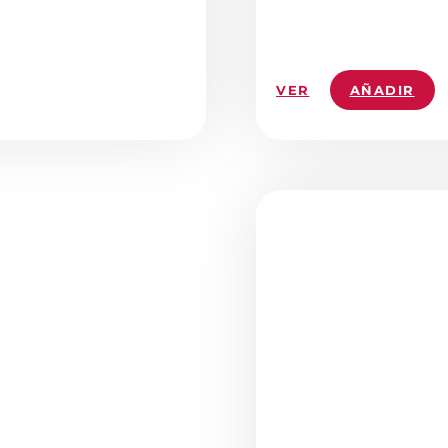
VER
AÑADIR