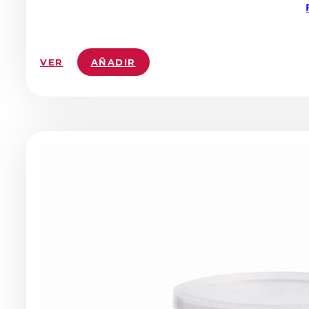
VER
AÑADIR