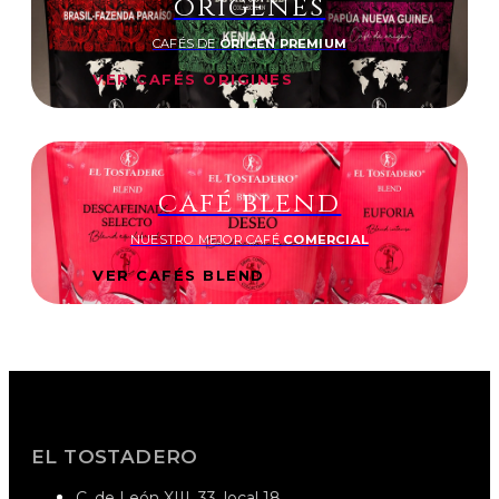
orígenes
CAFÉS DE
ORIGEN PREMIUM
VER CAFÉS ORIGINES
café blend
NUESTRO MEJOR CAFÉ
COMERCIAL
VER CAFÉS BLEND
EL TOSTADERO
C. de León XIII, 33, local 18