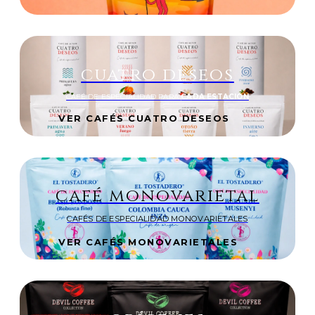
cuatro deseos
CAFÉ DE ESPECIALIDAD PARA
CADA ESTACIÓN
VER CAFÉS CUATRO DESEOS
café monovarietal
CAFÉS DE ESPECIALIDAD MONOVARIETALES
VER CAFÉS MONOVARIETALES