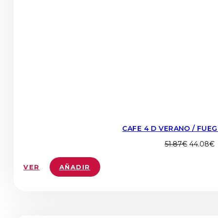
CAFE 4 D VERANO / FUEG
El
E
51.87
€
44.08
€
precio
p
original
a
VER
AÑADIR
era:
e
51.87€.
4