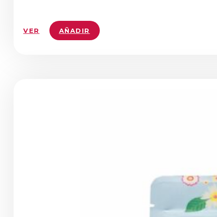
VER
AÑADIR