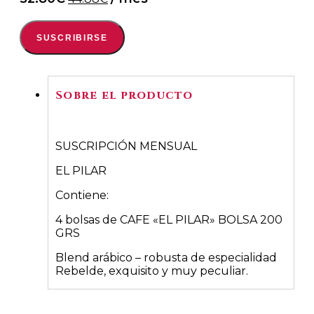
precio
precio
original
actual
SUSCRIBIRSE
era:
es:
52.80€.
44.88€.
Sobre el producto
SUSCRIPCIÓN MENSUAL
EL PILAR
Contiene:
4 bolsas de CAFE «EL PILAR» BOLSA 200
GRS
Blend arábico – robusta de especialidad
Rebelde, exquisito y muy peculiar.