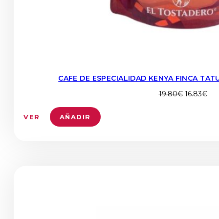
CAFE DE ESPECIALIDAD KENYA FINCA TAT
El
El
19.80
€
16.83
€
precio
pre
original
act
VER
AÑADIR
era:
es:
19.80€.
16.