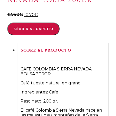
NEVADA BOLSA 200GR
El
El
12.60
€
10.70
€
precio
precio
original
actual
AÑADIR AL CARRITO
era:
es:
12.60€.
10.70€.
Sobre el producto
CAFE COLOMBIA SIERRA NEVADA
BOLSA 200GR
Café tueste natural en grano.
Ingredientes: Café
Peso neto: 200 gr.
El café Colombia Sierra Nevada nace en
las majestuosas montañas de la Sierra