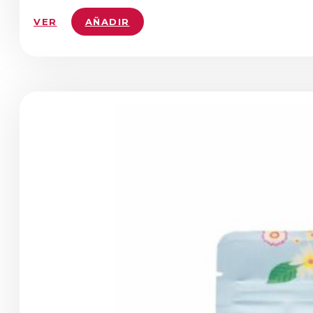
VER
AÑADIR