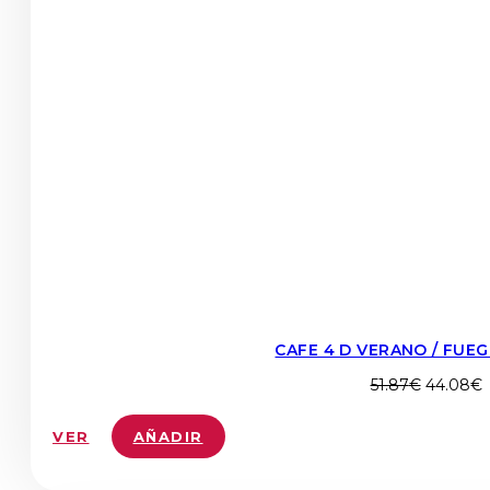
CAFE 4 D VERANO / FUEG
El
E
51.87
€
44.08
€
precio
p
original
a
VER
AÑADIR
era:
e
51.87€.
4