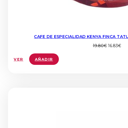
CAFE DE ESPECIALIDAD KENYA FINCA TAT
El
El
19.80
€
16.83
€
precio
pre
original
act
VER
AÑADIR
era:
es:
19.80€.
16.