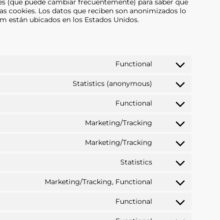
iales (que puede cambiar frecuentemente) para saber que
as cookies. Los datos que reciben son anonimizados lo
am están ubicados en los Estados Unidos.
Functional
Consent
to
Statistics (anonymous)
service
Consent
woocommerce
to
Functional
service
Consent
elementor
to
Marketing/Tracking
service
Consent
wordpress
to
Marketing/Tracking
service
Consent
google-
to
Statistics
recaptcha
service
Consent
google-
to
Marketing/Tracking, Functional
maps
service
Consent
vimeo
to
Functional
service
Consent
youtube
to