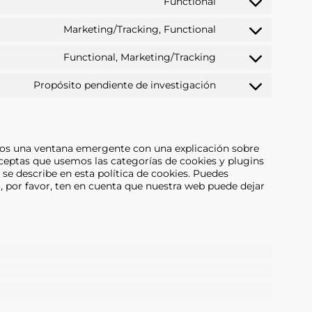
Functional
service
Consent
paypal
to
Marketing/Tracking, Functional
service
Consent
calendly
to
Functional, Marketing/Tracking
service
Consent
facebook
to
Propósito pendiente de investigación
service
Consent
twitter
to
service
varios
mos una ventana emergente con una explicación sobre
eptas que usemos las categorías de cookies y plugins
se describe en esta política de cookies. Puedes
o, por favor, ten en cuenta que nuestra web puede dejar