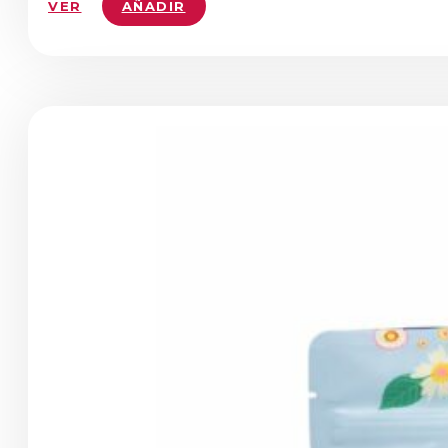
VER
AÑADIR