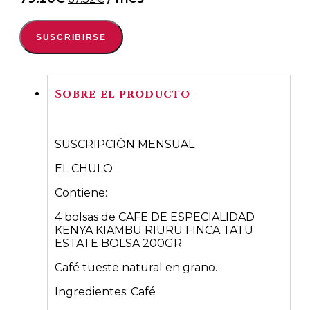
precio
precio
original
actual
SUSCRIBIRSE
era:
es:
79.20€.
67.32€.
Sobre el producto
SUSCRIPCIÓN MENSUAL
EL CHULO
Contiene:
4 bolsas de CAFE DE ESPECIALIDAD
KENYA KIAMBU RIURU FINCA TATU
ESTATE BOLSA 200GR
Café tueste natural en grano.
Ingredientes: Café