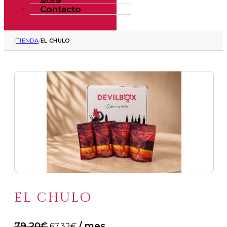
Contacto
/
/
TIENDA
EL CHULO
EL CHULO
El
El
79.20
€
/ mes
67.32
€