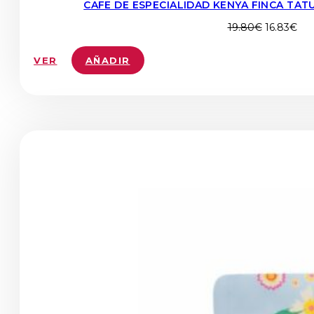
CAFE DE ESPECIALIDAD KENYA FINCA TAT
El
El
19.80
€
16.83
€
precio
pre
original
act
VER
AÑADIR
era:
es:
19.80€.
16.