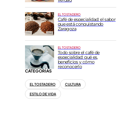
verdad
EL TOSTADERO
Café de especialidad: el sabor
que está conquistando
Zaragoza
EL TOSTADERO
Todo sobre el café de
especialidad: qué es,
beneficios y cómo
reconocerlo
CATEGORÍAS
EL TOSTADERO
CULTURA
ESTILO DE VIDA