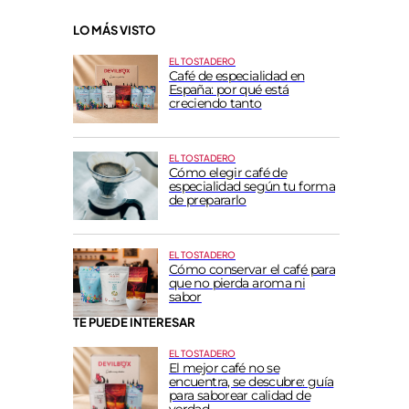
LO MÁS VISTO
EL TOSTADERO
Café de especialidad en
España: por qué está
creciendo tanto
EL TOSTADERO
Cómo elegir café de
especialidad según tu forma
de prepararlo
EL TOSTADERO
Cómo conservar el café para
que no pierda aroma ni
sabor
TE PUEDE INTERESAR
EL TOSTADERO
El mejor café no se
encuentra, se descubre: guía
para saborear calidad de