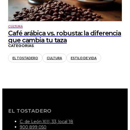
CULTURA
Café arábica vs. robusta: la diferencia
que cambia tu taza
CATEGORÍAS
EL TOSTADERO
CULTURA
ESTILO DE VIDA
EL TOSTADERO
C. de León XIII, 33, local 18
900 899 050