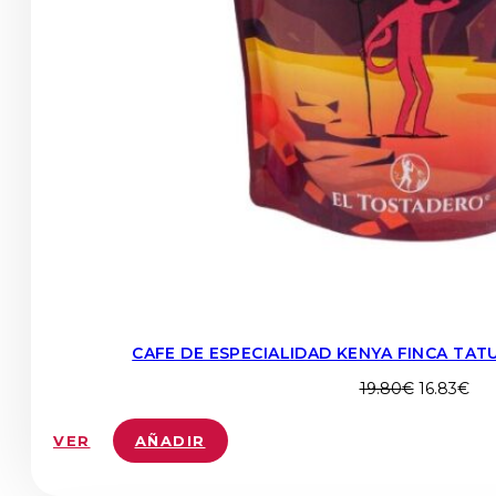
CAFE DE ESPECIALIDAD KENYA FINCA TAT
El
El
19.80
€
16.83
€
precio
pre
original
act
VER
AÑADIR
era:
es:
19.80€.
16.