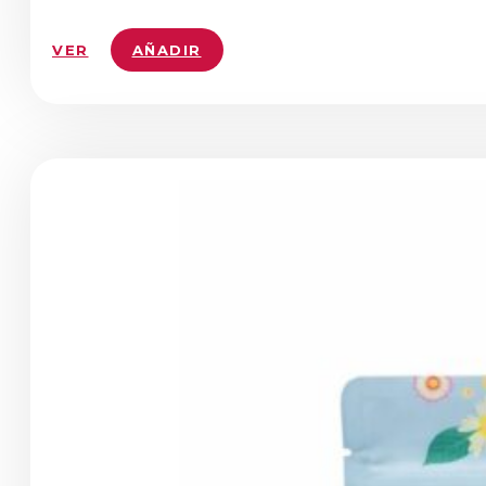
VER
AÑADIR