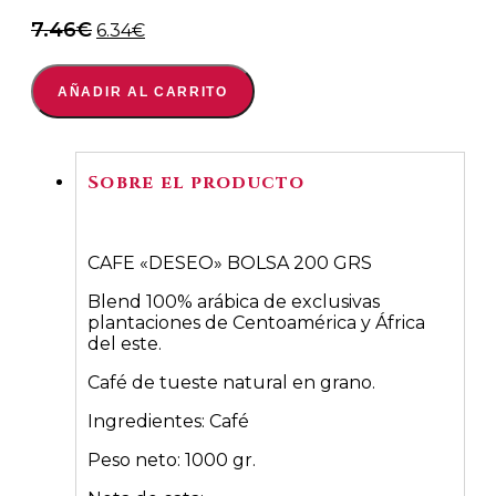
El
El
7.46
€
6.34
€
precio
precio
original
actual
AÑADIR AL CARRITO
era:
es:
7.46€.
6.34€.
Sobre el producto
CAFE «DESEO» BOLSA 200 GRS
Blend 100% arábica de exclusivas
plantaciones de Centoamérica y África
del este.
Café de tueste natural en grano.
Ingredientes: Café
Peso neto: 1000 gr.