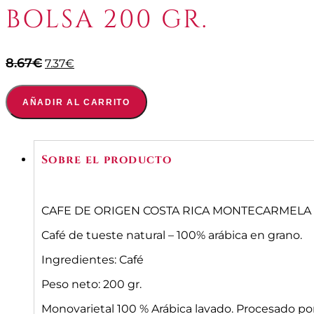
BOLSA 200 GR.
El
El
8.67
€
7.37
€
precio
precio
original
actual
AÑADIR AL CARRITO
era:
es:
8.67€.
7.37€.
Sobre el producto
CAFE DE ORIGEN COSTA RICA MONTECARMELA 
Café de tueste natural – 100% arábica en grano.
Ingredientes: Café
Peso neto: 200 gr.
Monovarietal 100 % Arábica lavado. Procesado por