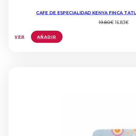
CAFE DE ESPECIALIDAD KENYA FINCA TAT
El
El
19.80
€
16.83
€
precio
pre
original
act
VER
AÑADIR
era:
es:
19.80€.
16.