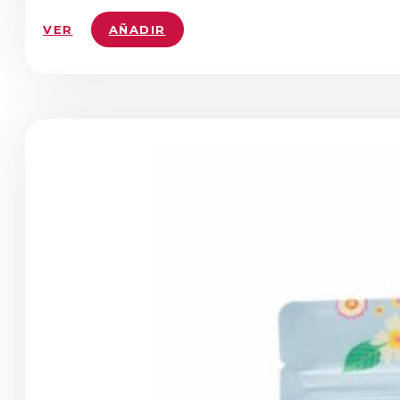
VER
AÑADIR