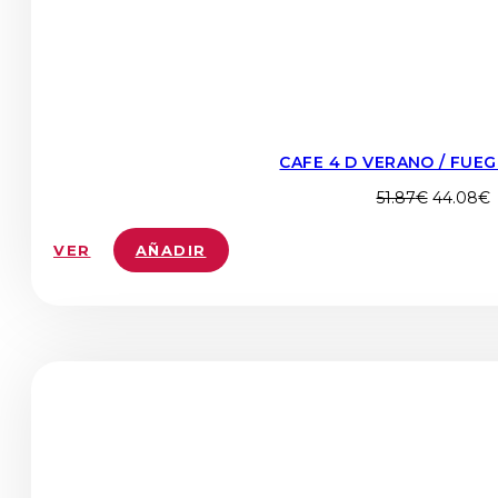
CAFE 4 D VERANO / FUEG
El
E
51.87
€
44.08
€
precio
p
original
a
VER
AÑADIR
era:
e
51.87€.
4