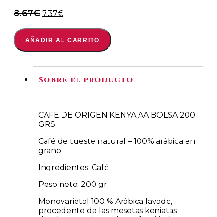
El
El
8.67
€
7.37
€
precio
precio
original
actual
AÑADIR AL CARRITO
era:
es:
8.67€.
7.37€.
Sobre el producto
CAFE DE ORIGEN KENYA AA BOLSA 200
GRS
Café de tueste natural – 100% arábica en
grano.
Ingredientes: Café
Peso neto: 200 gr.
Monovarietal 100 % Arábica lavado,
procedente de las mesetas keniatas