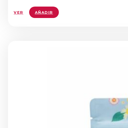
VER
AÑADIR