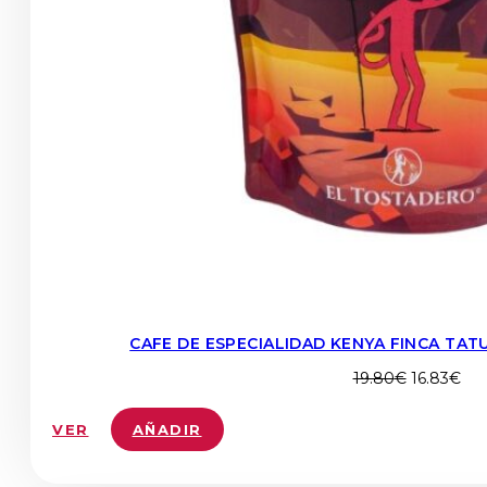
CAFE DE ESPECIALIDAD KENYA FINCA TAT
El
El
19.80
€
16.83
€
precio
pre
original
act
VER
AÑADIR
era:
es:
19.80€.
16.