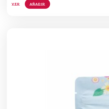
VER
AÑADIR