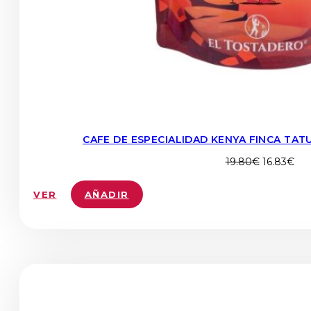
CAFE DE ESPECIALIDAD KENYA FINCA TAT
El
El
19.80
€
16.83
€
precio
pre
original
act
VER
AÑADIR
era:
es:
19.80€.
16.